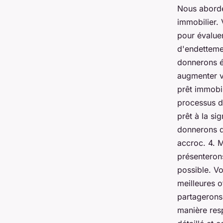
Nous aborder
immobilier.
pour évaluer
d'endettemen
donnerons é
augmenter v
prêt immobil
processus d
prêt à la si
donnerons d
accroc. 4. M
présenterons
possible. Vo
meilleures o
partagerons
manière res