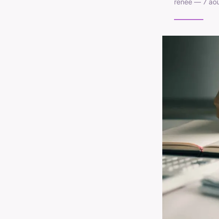
renée — 7 aoû