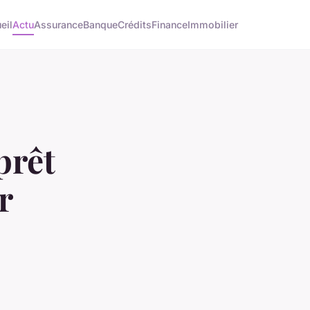
eil
Actu
Assurance
Banque
Crédits
Finance
Immobilier
prêt
r