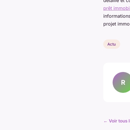
détaillé et 
prêt immobil
informations
projet immob
Actu
R
← Voir tous l