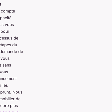
t
n compte
apacité
ous vous
 pour
ocessus de
 étapes du
e demande de
t vous
e sans
 vous
nancement
r les
mprunt. Nous
mobilier de
ncore plus