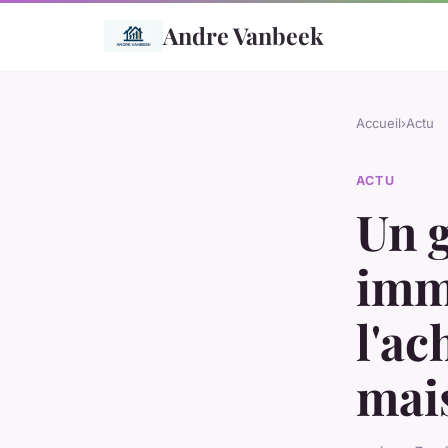
Andre Vanbeek
Accueil
›
Actu
ACTU
Un g
imm
l'ac
mai