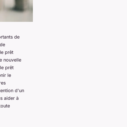
ortants de
 de
le prêt
e nouvelle
le prêt
nir le
res
tention d'un
s aider à
toute