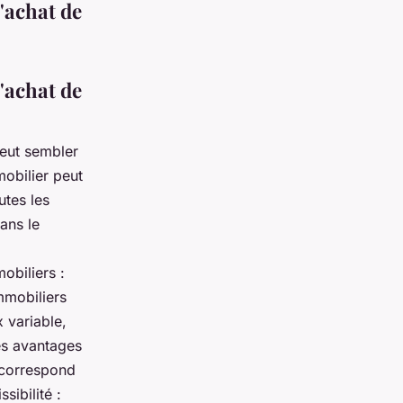
'achat de
'achat de
peut sembler
mobilier peut
utes les
ans le
obiliers :
mmobiliers
x variable,
es avantages
i correspond
sibilité :