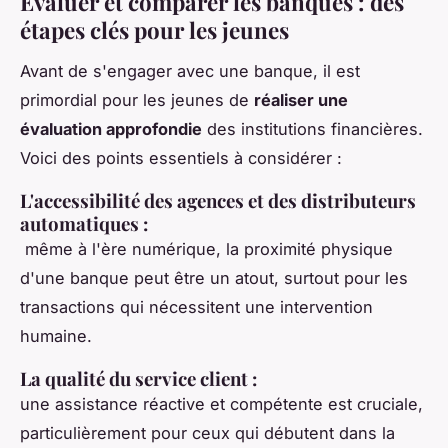
Évaluer et comparer les banques : des
étapes clés pour les jeunes
Avant de s'engager avec une banque, il est
primordial pour les jeunes de
réaliser une
évaluation approfondie
des institutions financières.
Voici des points essentiels à considérer :
L'accessibilité des agences et des distributeurs
automatiques
:
même à l'ère numérique, la proximité physique
d'une banque peut être un atout, surtout pour les
transactions qui nécessitent une intervention
humaine.
La qualité du service client
:
une assistance réactive et compétente est cruciale,
particulièrement pour ceux qui débutent dans la