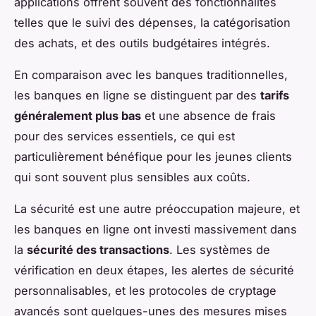
applications offrent souvent des fonctionnalités
telles que le suivi des dépenses, la catégorisation
des achats, et des outils budgétaires intégrés.
En comparaison avec les banques traditionnelles,
les banques en ligne se distinguent par des
tarifs
généralement plus bas
et une absence de frais
pour des services essentiels, ce qui est
particulièrement bénéfique pour les jeunes clients
qui sont souvent plus sensibles aux coûts.
La sécurité est une autre préoccupation majeure, et
les banques en ligne ont investi massivement dans
la
sécurité des transactions
. Les systèmes de
vérification en deux étapes, les alertes de sécurité
personnalisables, et les protocoles de cryptage
avancés sont quelques-unes des mesures mises