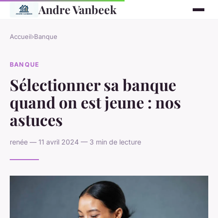
Andre Vanbeek
Accueil
›
Banque
BANQUE
Sélectionner sa banque
quand on est jeune : nos
astuces
renée — 11 avril 2024 — 3 min de lecture