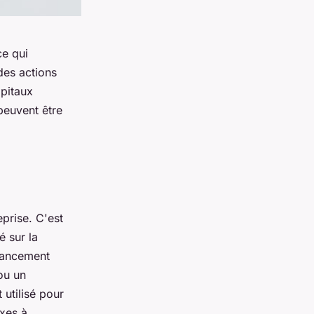
ce qui
 des actions
apitaux
peuvent être
eprise. C'est
é sur la
inancement
 ou un
utilisé pour
exes à