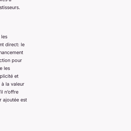
stisseurs.
 les
 direct: le
financement
ction pour
e les
licité et
 à la valeur
l n’offre
r ajoutée est