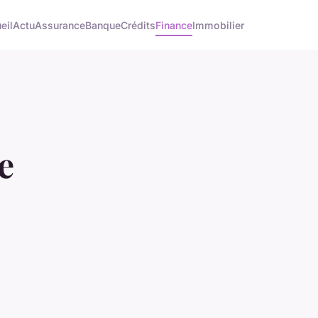
eil
Actu
Assurance
Banque
Crédits
Finance
Immobilier
e