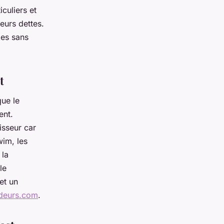
culiers et
eurs dettes.
xes sans
t
que le
ent.
isseur car
wim, les
 la
le
et un
ideurs.com
.