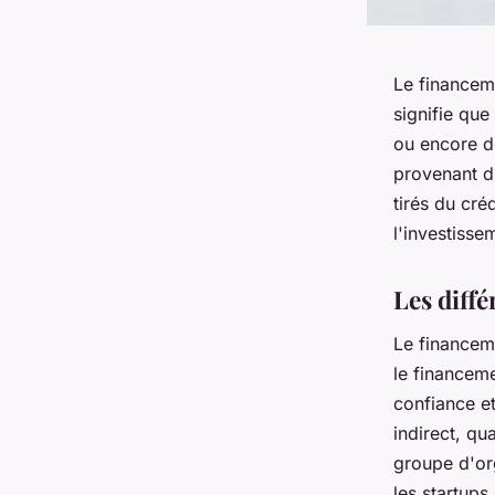
Le financeme
signifie que
ou encore de
provenant d'
tirés du créd
l'investisse
Les diff
Le financeme
le financemen
confiance et
indirect, qu
groupe d'org
les startups