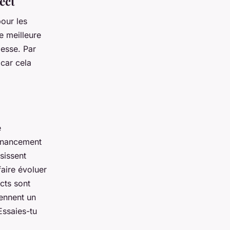
ect
our les
e meilleure
lesse. Par
 car cela
e
financement
sissent
faire évoluer
cts sont
rennent un
Essaies-tu