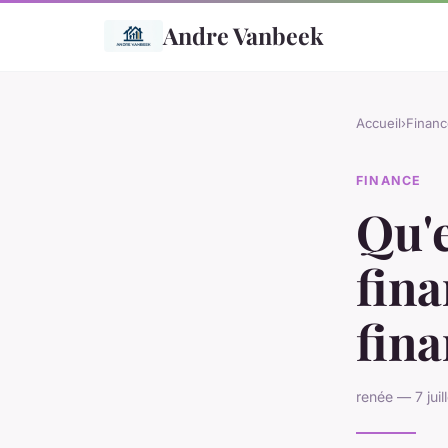
Andre Vanbeek
Accueil
›
Financ
FINANCE
Qu'e
fin
fina
renée — 7 jui