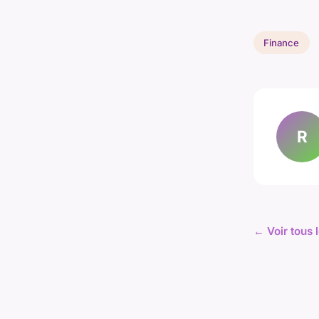
Finance
R
← Voir tous 