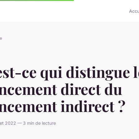
Accu
e
st-ce qui distingue l
ancement direct du
ncement indirect ?
llet 2022 — 3 min de lecture